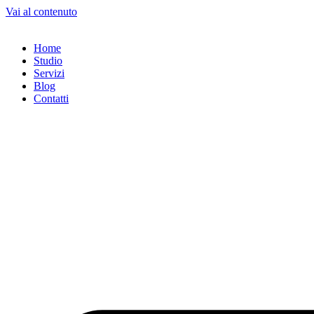
Vai al contenuto
Home
Studio
Servizi
Blog
Contatti